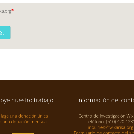
ka.org
e!
oye nuestro trabajo
Información del cont
Haga una donación única
Centro de Investigación Wix
o una donación mensual
Teléfono: (510) 420-123
inquiries@wixarika.org
Formulario de contacto del si