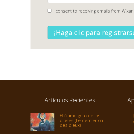
I consent to receiving emails from Wixari
¡Haga clic para registrars
Artículos Recientes
Ap
El último grito de los
dioses (Le dernier cri
des dieux)