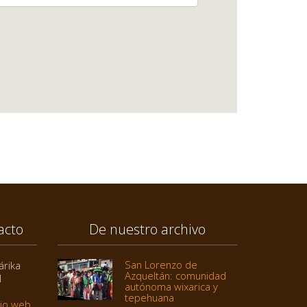
acto
De nuestro archivo
San Lorenzo de
árika
Azqueltán: comunidad
1
autónoma wixarica y
tepehuana
tio web