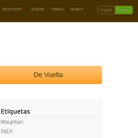
NOSOTROS
DONAR
TIENDA
SEARCH
English
Español
De Vuelta
Etiquetas
Wixaritari
INEA