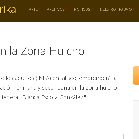
rika
ARTE
ARCHIVOS
NOTICIAS
NUESTRO TRABAJO
en la Zona Huichol
de los adultos (INEA) en Jalisco, emprenderá la
ción, primaria y secundaría en la zona huichol,
federal, Blanca Escota González."