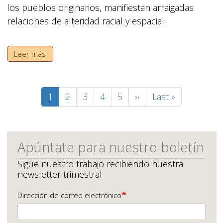
los pueblos originarios, manifiestan arraigadas
relaciones de alteridad racial y espacial.
Leer más
Paginación
Página
1
Página
2
Página
3
Página
4
Página
5
Siguiente
››
Última
Last »
actual
página
página
Apúntate para nuestro boletín
Sigue nuestro trabajo recibiendo nuestra
newsletter trimestral
Dirección de correo electrónico