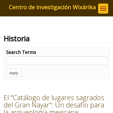
Pasar
Centro de Investigación Wixárika
al
contenido
principal
Historia
Search Terms
Apply
El "Catálogo de lugares sagrados
del Gran Nayar": Un desafío para
la arqueología mexicana