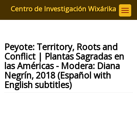
Pasar
Centro de Investigación Wixárika
al
contenido
principal
Peyote: Territory, Roots and
Conflict | Plantas Sagradas en
las Américas - Modera: Diana
Negrín, 2018 (Español with
English subtitles)