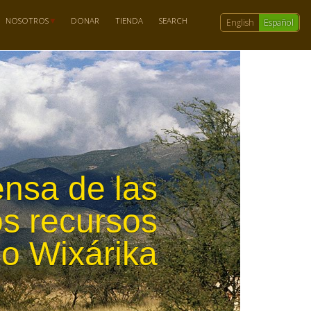
NOSOTROS
DONAR
TIENDA
SEARCH
English
Español
nsa de las
os recursos
lo Wixárika