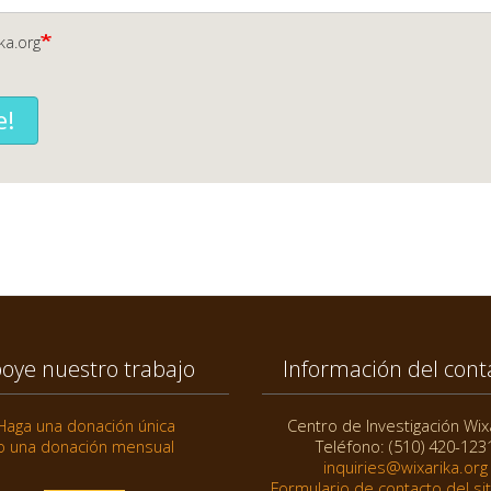
ka.org
e!
oye nuestro trabajo
Información del cont
Haga una donación única
Centro de Investigación Wix
o una donación mensual
Teléfono: (510) 420-123
inquiries@wixarika.org
Formulario de contacto del si