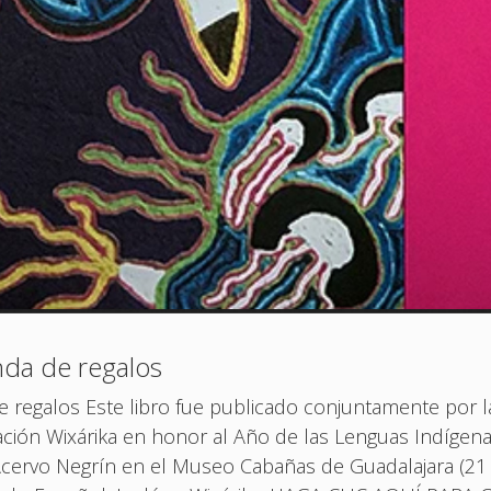
nda de regalos
 regalos Este libro fue publicado conjuntamente por l
gación Wixárika en honor al Año de las Lenguas Indígena
Acervo Negrín en el Museo Cabañas de Guadalajara (21 