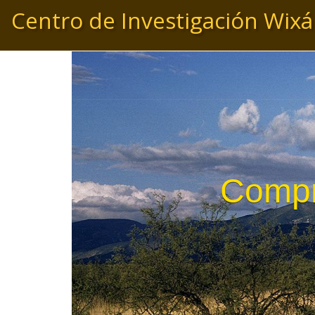
Pasar
Centro de Investigación Wixá
al
contenido
principal
Compr