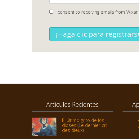
I consent to receiving emails from Wixari
¡Haga clic para registrars
Artículos Recientes
Ap
El último grito de los
dioses (Le dernier cri
des dieux)