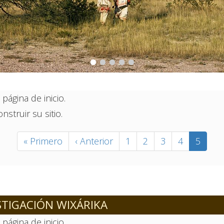
ágina de inicio.
struir su sitio.
Primera
« Primero
Página
‹ Anterior
Página
1
Página
2
Página
3
Página
4
Página
5
página
anterior
actual
TIGACIÓN WIXÁRIKA
ágina de inicio.