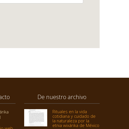
acto
De nuestro archivo
Rituales en la vida
árika
cotidiana y cuidado de
1
la naturaleza por la
etnia wixárika de México
tio web