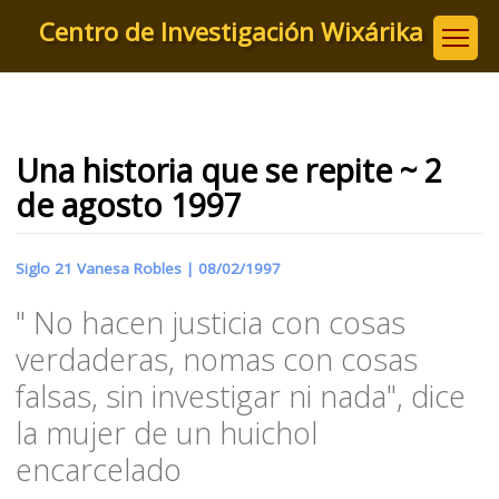
Pasar
Centro de Investigación Wixárika
al
contenido
principal
Una historia que se repite ~ 2
de agosto 1997
Siglo 21 Vanesa Robles |
08/02/1997
" No hacen justicia con cosas
verdaderas, nomas con cosas
falsas, sin investigar ni nada", dice
la mujer de un huichol
encarcelado