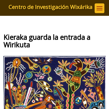
Pasar
Centro de Investigación Wixárika
al
contenido
principal
Kieraka guarda la entrada a
Wirikuta