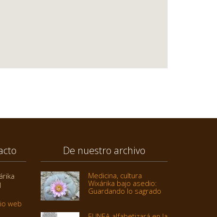
acto
De nuestro archivo
Medicina, cultura
árika
Wixárika bajo asedio:
1
Guardando lo sagrado
tio web
El INEA alfabetizará en la