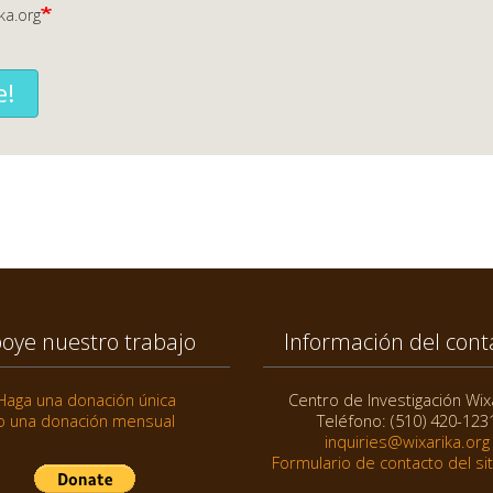
ka.org
e!
oye nuestro trabajo
Información del cont
Haga una donación única
Centro de Investigación Wix
o una donación mensual
Teléfono: (510) 420-123
inquiries@wixarika.org
Formulario de contacto del si