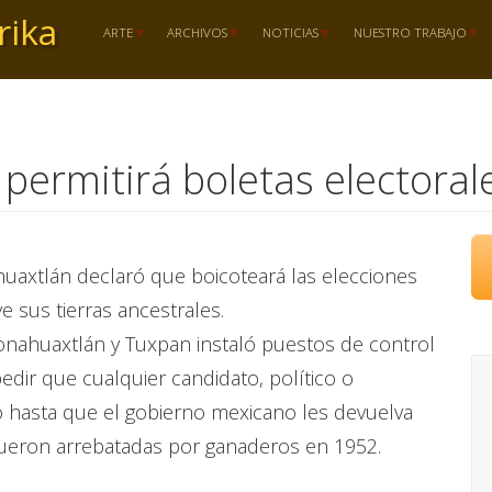
rika
ARTE
ARCHIVOS
NOTICIAS
NUESTRO TRABAJO
 permitirá boletas electorale
axtlán declaró que boicoteará las elecciones
e sus tierras ancestrales.
onahuaxtlán y Tuxpan instaló puestos de control
ir que cualquier candidato, político o
rio hasta que el gobierno mexicano les devuelva
 fueron arrebatadas por ganaderos en 1952.