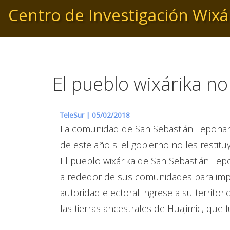
Pasar
Centro de Investigación Wixá
al
contenido
principal
El pueblo wixárika no
TeleSur |
05/02/2018
La comunidad de San Sebastián Teponahu
de este año si el gobierno no les restituy
El pueblo wixárika de San Sebastián Tep
alrededor de sus comunidades para imped
autoridad electoral ingrese a su territo
las tierras ancestrales de Huajimic, que