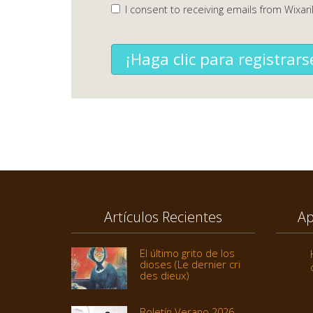
I consent to receiving emails from Wixari
¡Haga clic para registrars
Artículos Recientes
Ap
El último grito de los
dioses (Le dernier cri
des dieux)
Boletín Verano 2026