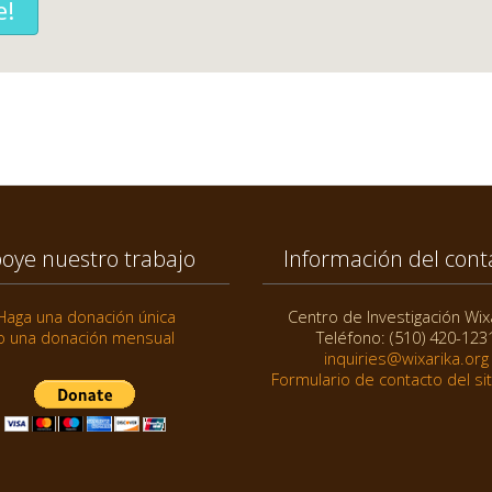
e!
oye nuestro trabajo
Información del cont
Haga una donación única
Centro de Investigación Wix
o una donación mensual
Teléfono: (510) 420-123
inquiries@wixarika.org
Formulario de contacto del si