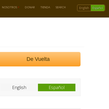
NOSOTROS
DONAR
TIENDA
SEARCH
English
Español
De Vuelta
English
Español