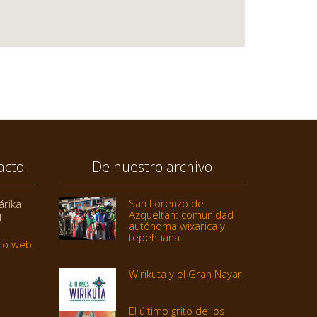
acto
De nuestro archivo
San Lorenzo de
árika
Azqueltán: comunidad
1
autónoma wixarica y
tepehuana
tio web
Wirikuta y el Gran Nayar
El último grito de los