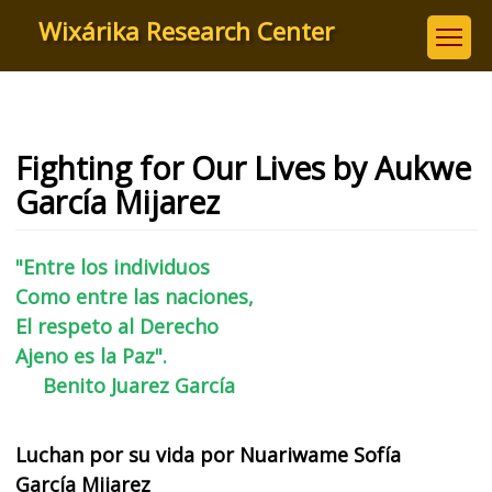
Skip
Wixárika Research Center
to
main
content
Fighting for Our Lives by Aukwe
García Mijarez
"Entre los individuos
Como entre las naciones,
El respeto al Derecho
Ajeno es la Paz".
Benito Juarez García
Luchan por su vida por Nuariwame Sofía
García Mijarez