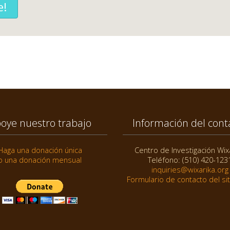
e!
oye nuestro trabajo
Información del cont
Haga una donación única
Centro de Investigación Wix
o una donación mensual
Teléfono: (510) 420-123
inquiries@wixarika.org
Formulario de contacto del si