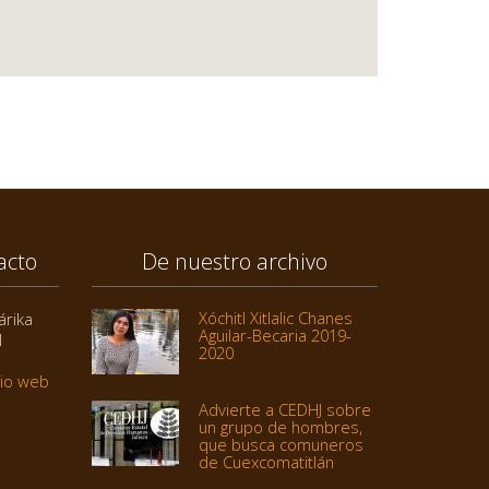
acto
De nuestro archivo
Xóchitl Xitlalic Chanes
árika
Aguilar-Becaria 2019-
1
2020
tio web
Advierte a CEDHJ sobre
un grupo de hombres,
que busca comuneros
de Cuexcomatitlán