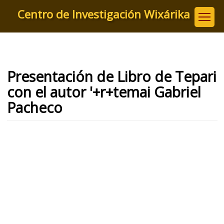
Pasar
Centro de Investigación Wixárika
al
contenido
principal
Presentación de Libro de Tepari
con el autor '+r+temai Gabriel
Pacheco