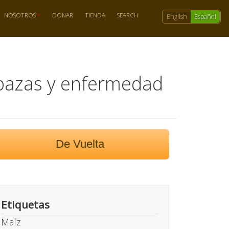
NOSOTROS
DONAR
TIENDA
SEARCH
English
Español
labazas y enfermedad
De Vuelta
Etiquetas
Maíz