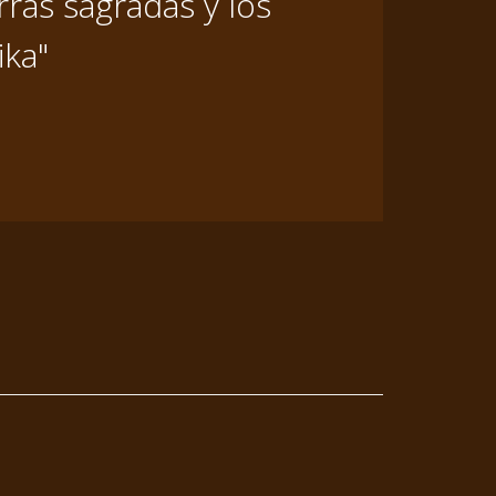
ras sagradas y los
ika"