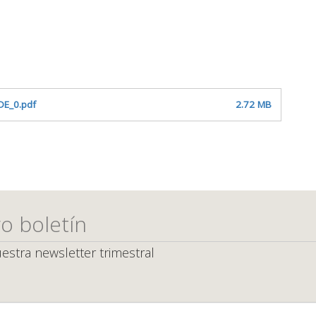
E_0.pdf
2.72 MB
o boletín
estra newsletter trimestral