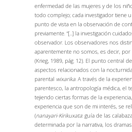
enfermedad de las mujeres y de los niño
todo complejo; cada investigador tiene u
punto de vista en la observación de co
previamente. “[...] la investigación cuid
observador. Los observadores nos distin
aparentemente no somos, es decir, por 
(Krieg, 1989, pág. 12). El punto central 
aspectos relacionados con la nocturnid
parental
wixarika
. A través de la experi
parentesco, la antropología médica, el t
tejiendo ciertas formas de la experienci
experiencia que son de mi interés, se re
(
nanayari
-
Kirikuxata
: guía de las calabaz
determinada por la narrativa, los dramas 