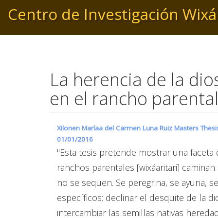
Pasar
Centro de Investigación Wixá
al
contenido
principal
La herencia de la dio
en el rancho parental
Xilonen Maríaa del Carmen Luna Ruiz Masters Thesis 
01/01/2016
"Esta tesis pretende mostrar una faceta 
ranchos parentales [wixáaritari] caminan
no se sequen. Se peregrina, se ayuna, s
específicos: declinar el desquite de la di
intercambiar las semillas nativas hereda