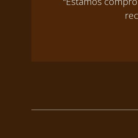
"Estamos comprome
rec
Footer