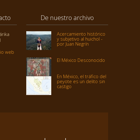
acto
De nuestro archivo
Acercamiento histórico
árika
y subjetivo al huichol -
1
por Juan Negrín
tio web
El México Desconocido
En México, el tráfico del
peyote es un delito sin
castigo