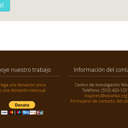
e!
oye nuestro trabajo
Información del cont
Haga una donación única
Centro de Investigación Wix
o una donación mensual
Teléfono: (510) 420-123
inquiries@wixarika.org
Formulario de contacto del si