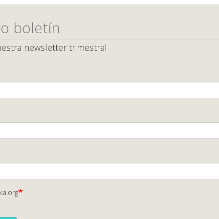
o boletín
estra newsletter trimestral
ka.org