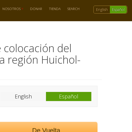
NOSOTROS
DONAR
TIENDA
SEARCH
English
Español
 colocación del
a región Huichol-
English
Español
De Vuelta