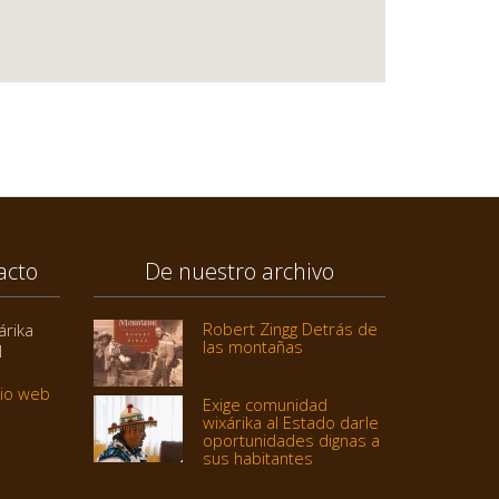
acto
De nuestro archivo
Robert Zingg Detrás de
árika
las montañas
1
tio web
Exige comunidad
wixárika al Estado darle
oportunidades dignas a
sus habitantes