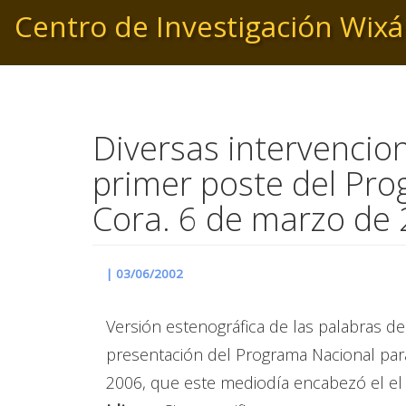
Pasar
Centro de Investigación Wixá
al
contenido
principal
Diversas intervencio
primer poste del Prog
Cora. 6 de marzo de
|
03/06/2002
Versión estenográfica de las palabras d
presentación del Programa Nacional para
2006, que este mediodía encabezó el el